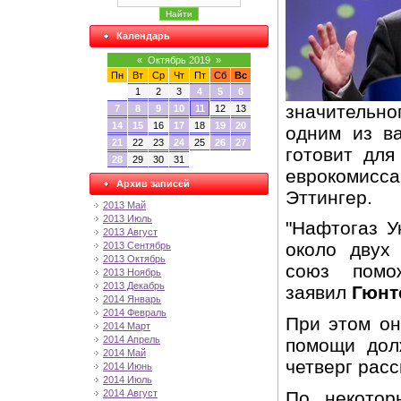
Календарь
«
Октябрь 2019
»
Пн
Вт
Ср
Чт
Пт
Сб
Вс
1
2
3
4
5
6
значительно
7
8
9
10
11
12
13
14
15
16
17
18
19
20
одним из в
21
22
23
24
25
26
27
готовит дл
28
29
30
31
еврокомисс
Архив записей
Эттингер.
2013 Май
2013 Июль
"Нафтогаз У
2013 Август
около двух
2013 Сентябрь
2013 Октябрь
союз помо
2013 Ноябрь
2013 Декабрь
заявил
Гюнт
2014 Январь
2014 Февраль
При этом он
2014 Март
2014 Апрель
помощи дол
2014 Май
четверг рас
2014 Июнь
2014 Июль
По некотор
2014 Август