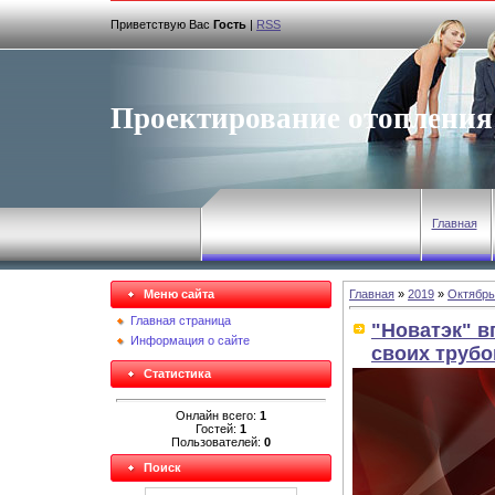
Приветствую Вас
Гость
|
RSS
Проектирование отопления
Главная
Меню сайта
Главная
»
2019
»
Октябрь
Главная страница
"Новатэк" в
Информация о сайте
своих трубо
Статистика
Онлайн всего:
1
Гостей:
1
Пользователей:
0
Поиск