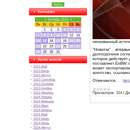
Календарь
«
Октябрь 2019
»
Пн
Вт
Ср
Чт
Пт
Сб
Вс
1
2
3
4
5
6
7
8
9
10
11
12
13
14
15
16
17
18
19
20
неназванный источ
21
22
23
24
25
26
27
"Новатэк"​​​... вп
28
29
30
31
долгосрочное согл
которое действует 
Архив записей
поставляет EnBW га
2013 Май
может экспортирова
2013 Июль
агентство, ссылаяс
2013 Август
2013 Сентябрь
Отмечается,
...
Чит
2013 Октябрь
2013 Ноябрь
2013 Декабрь
Просмотров:
314
|
До
2014 Январь
2014 Февраль
2014 Март
2014 Апрель
2014 Май
2014 Июнь
2014 Июль
2014 Август