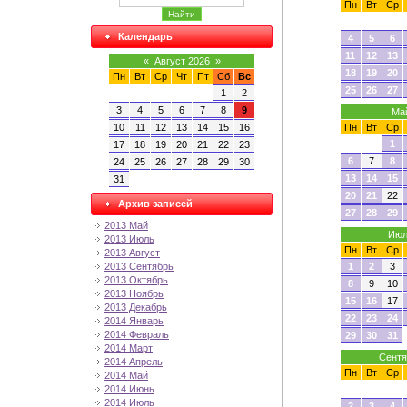
Пн
Вт
Ср
Календарь
4
5
6
11
12
13
«
Август 2026
»
18
19
20
Пн
Вт
Ср
Чт
Пт
Сб
Вс
25
26
27
1
2
3
4
5
6
7
8
9
Ма
Пн
Вт
Ср
10
11
12
13
14
15
16
1
17
18
19
20
21
22
23
6
7
8
24
25
26
27
28
29
30
13
14
15
31
20
21
22
Архив записей
27
28
29
2013 Май
Июл
2013 Июль
Пн
Вт
Ср
2013 Август
1
2
3
2013 Сентябрь
2013 Октябрь
8
9
10
2013 Ноябрь
15
16
17
2013 Декабрь
22
23
24
2014 Январь
2014 Февраль
29
30
31
2014 Март
Сентя
2014 Апрель
Пн
Вт
Ср
2014 Май
2014 Июнь
2014 Июль
2
3
4