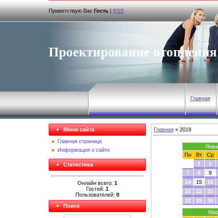
Приветствую Вас
Гость
|
RSS
Проектирование отопления
Главная
Меню сайта
Главная
»
2019
Главная страница
Янва
Информация о сайте
Пн
Вт
Ср
1
2
Статистика
7
8
9
14
15
16
Онлайн всего:
1
Гостей:
1
21
22
23
Пользователей:
0
28
29
30
Поиск
Мар