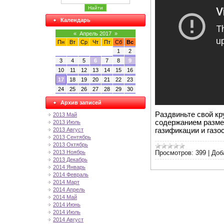
Календарь
«
Апрель 2017
»
Пн
Вт
Ср
Чт
Пт
Сб
Вс
1
2
3
4
5
6
7
8
9
10
11
12
13
14
15
16
17
18
19
20
21
22
23
24
25
26
27
28
29
30
Архив записей
Раздвиньте свой кр
2013 Май
содержанием разме
2013 Июль
газификации и газо
2013 Август
2013 Сентябрь
2013 Октябрь
Просмотров:
399
|
Доб
2013 Ноябрь
2013 Декабрь
2014 Январь
2014 Февраль
2014 Март
2014 Апрель
2014 Май
2014 Июнь
2014 Июль
2014 Август