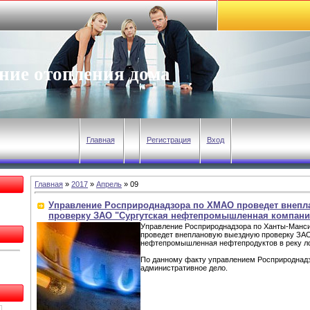
ние отопления дома
Главная
Регистрация
Вход
Главная
»
2017
»
Апрель
»
09
Управление Росприроднадзора по ХМАО проведет внеп
проверку ЗАО "Сургутская нефтепромышленная компани
Управление Росприроднадзора по Ханты-Манс
проведет внеплановую выездную проверку ЗАО
нефтепромышленная нефтепродуктов в реку ло
По данному факту управлением Росприроднад
административное дело.