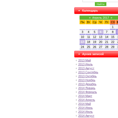
Календарь
«
Апрель 2017
»
Пн
Вт
Ср
Чт
Пт
Сб
1
3
4
5
6
7
8
10
11
12
13
14
15
17
18
19
20
21
22
24
25
26
27
28
29
Архив записей
2013 Май
2013 Июль
2013 Август
2013 Сентябрь
2013 Октябрь
2013 Ноябрь
2013 Декабрь
2014 Январь
2014 Февраль
2014 Март
2014 Апрель
2014 Май
2014 Июнь
2014 Июль
2014 Август