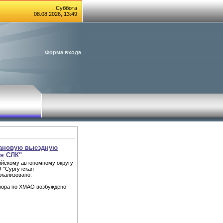
Суббота
08.08.2026, 13:49
Форма входа
лановую выездную
я СЛК"
ийскому автономному округу
 "Сургутская
кализовано.
зора по ХМАО возбуждено