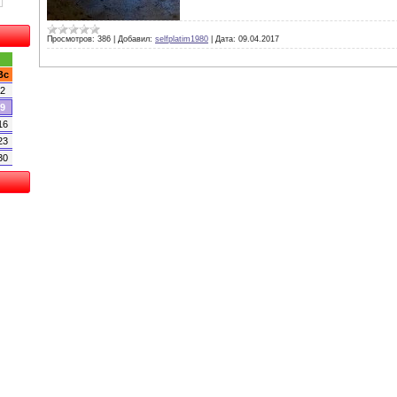
Просмотров:
386
|
Добавил:
selfplatim1980
|
Дата:
09.04.2017
Вс
2
9
16
23
30