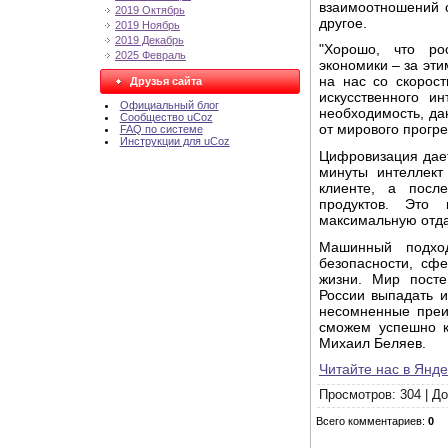
взаимоотношений с
2019 Октябрь
другое.
2019 Ноябрь
2019 Декабрь
"Хорошо, что ро
2025 Февраль
экономики – за эт
на нас со скорос
Друзья сайта
искусственного и
Официальный блог
необходимость, да
Сообщество uCoz
от мирового прогре
FAQ по системе
Инструкции для uCoz
Цифровизация дает
минуты интеллект
клиенте, а посл
продуктов. Это 
максимальную отда
Машинный подход
безопасности, сф
жизни. Мир пост
России выпадать и
несомненные преи
сможем успешно к
Михаил Беляев.
Читайте нас в Янде
Просмотров
: 304 |
До
Всего комментариев
:
0