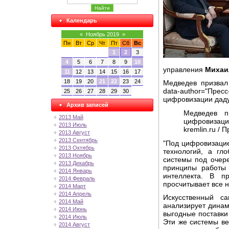
Календарь
«
Ноябрь 2019
»
Пн
Вт
Ср
Чт
Пт
Сб
Вс
1
2
3
4
5
6
7
8
9
10
управления
Михаи
11
12
13
14
15
16
17
18
19
20
21
22
23
24
Медведев призвал
data-author="Пре
25
26
27
28
29
30
цифровизации даду
Архив записей
Медведев п
2013 Май
цифровизаци
2013 Июль
kremlin.ru /
2013 Август
2013 Сентябрь
"Под цифровизацие
2013 Октябрь
технологий, а гл
2013 Ноябрь
системы под очер
2013 Декабрь
принципы работы 
2014 Январь
интеллекта. В п
2014 Февраль
просчитывает все 
2014 Март
2014 Апрель
Искусственный с
2014 Май
анализирует динам
2014 Июнь
выгодные поставки 
2014 Июль
Эти же системы ве
2014 Август