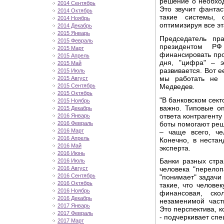
решение о необход
2014 Сентябрь
Это звучит фантас
2014 Октябрь
такие системы, 
2014 Ноябрь
оптимизируя все эт
2014 Декабрь
2015 Январь
Председатель пр
2015 Февраль
президентом Р
2015 Март
финансировать про
2015 Апрель
дня, "цифра" – 
2015 Май
развивается. Вот 
2015 Июль
мы работать не 
2015 Август
Медведев.
2015 Сентябрь
2015 Октябрь
"В банковском сект
2015 Ноябрь
важно. Типовые оп
2015 Декабрь
ответа контрагент
2016 Январь
боты помогают реш
2016 Февраль
2016 Март
– чаще всего, че
2016 Апрель
Конечно, в неста
2016 Май
эксперта.
2016 Июнь
Банки разных стра
2016 Июль
2016 Август
человека "перелоп
2016 Сентябрь
"понимает" задачи
2016 Октябрь
такие, что челове
2016 Ноябрь
финансовая, ско
2016 Декабрь
незаменимой част
2017 Январь
Это перспектива, к
2017 Февраль
- подчеркивает спе
2017 Март