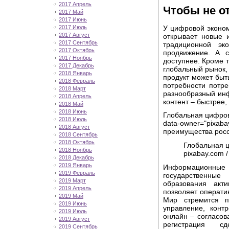
2017 Апрель
Чтобы не о
2017 Май
2017 Июнь
У цифровой эконом
2017 Июль
2017 Август
открывает новые 
2017 Сентябрь
традиционной эк
2017 Октябрь
продвижение. А с
2017 Ноябрь
доступнее. Кроме т
2017 Декабрь
глобальный рынок,
2018 Январь
продукт может быт
2018 Февраль
потребности потр
2018 Март
разнообразный ин
2018 Апрель
контент – быстрее,
2018 Май
2018 Июнь
Глобальная цифров
2018 Июль
data-owner="pix
2018 Август
преимущества росс
2018 Сентябрь
2018 Октябрь
Глобальная 
2018 Ноябрь
pixabay.com /
2018 Декабрь
2019 Январь
Информационные 
2019 Февраль
государственные
2019 Март
образования акт
2019 Апрель
позволяет операти
2019 Май
Мир стремится п
2019 Июнь
управление, конт
2019 Июль
онлайн – согласова
2019 Август
регистрация сд
2019 Сентябрь