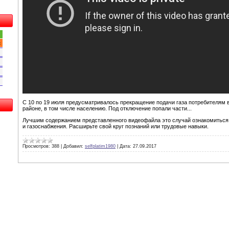
с
С 10 по 19 июля предусматривалось прекращение подачи газа потребителям 
районе, в том числе населению. Под отключение попали части...
Лучшим содержанием представленного видеофайла это случай ознакомиться
и газоснабжения. Расширьте свой круг познаний или трудовые навыки.
Просмотров:
388
|
Добавил:
selfplatim1980
|
Дата:
27.09.2017