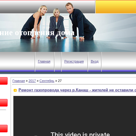
ние отопления дома
Главная
Регистрация
Вход
Главная
»
2017
»
Сентябрь
»
27
Ремонт газопровода через р.Канаш - жителей не оставили с