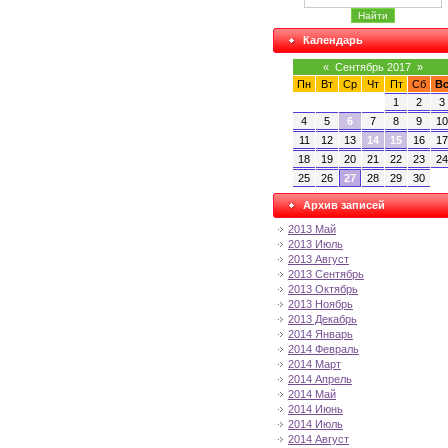
Календарь
«
Сентябрь 2017
»
Пн
Вт
Ср
Чт
Пт
Сб
В
1
2
3
4
5
6
7
8
9
10
11
12
13
14
15
16
17
18
19
20
21
22
23
24
25
26
27
28
29
30
Архив записей
2013 Май
2013 Июль
2013 Август
2013 Сентябрь
2013 Октябрь
2013 Ноябрь
2013 Декабрь
2014 Январь
2014 Февраль
2014 Март
2014 Апрель
2014 Май
2014 Июнь
2014 Июль
2014 Август