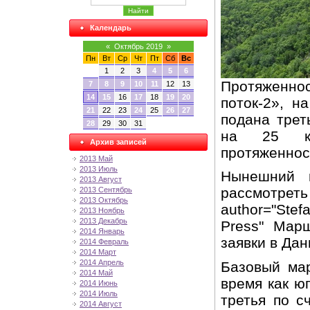
Календарь
«
Октябрь 2019
»
Пн
Вт
Ср
Чт
Пт
Сб
Вс
1
2
3
4
5
6
Протяженн
7
8
9
10
11
12
13
14
15
16
17
18
19
20
поток-2», н
21
22
23
24
25
26
27
подана трет
28
29
30
31
на 25 км
Архив записей
протяженност
2013 Май
2013 Июль
Нынешний м
2013 Август
рассмотрет
2013 Сентябрь
2013 Октябрь
author="Stef
2013 Ноябрь
2013 Декабрь
Press" Мар
2014 Январь
заявки в Дан
2014 Февраль
2014 Март
2014 Апрель
Базовый мар
2014 Май
время как ю
2014 Июнь
2014 Июль
третья по с
2014 Август