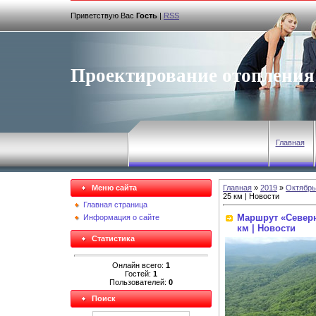
Приветствую Вас
Гость
|
RSS
Проектирование отопления
Главная
Меню сайта
Главная
»
2019
»
Октябрь
25 км | Новости
Главная страница
Маршрут «Северно
Информация о сайте
км | Новости
Статистика
Онлайн всего:
1
Гостей:
1
Пользователей:
0
Поиск